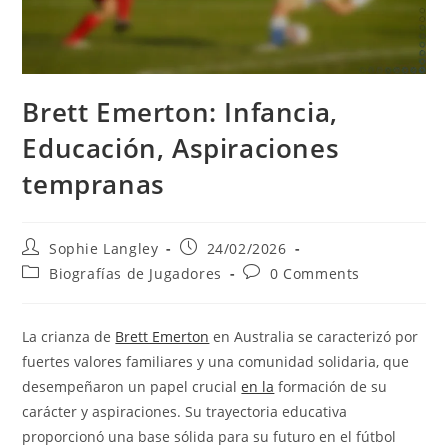
Brett Emerton: Infancia,
Educación, Aspiraciones
tempranas
Post
Post
Sophie Langley
24/02/2026
author:
published:
Post
Post
Biografías de Jugadores
0 Comments
category:
comments:
La crianza de
Brett Emerton
en Australia se caracterizó por
fuertes valores familiares y una comunidad solidaria, que
desempeñaron un papel crucial
en la
formación de su
carácter y aspiraciones. Su trayectoria educativa
proporcionó una base sólida para su futuro en el fútbol