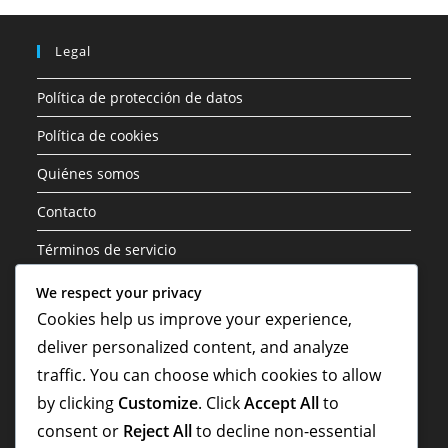
Legal
Política de protección de datos
Política de cookies
Quiénes somos
Contacto
Términos de servicio
We respect your privacy
Categorías
Cookies help us improve your experience,
deliver personalized content, and analyze
Aspectos Destacados de la Carrera
traffic. You can choose which cookies to allow
Biografías de Jugadores
by clicking
Customize
. Click
Accept All
to
Contribuciones Internacionales
consent or
Reject All
to decline non-essential