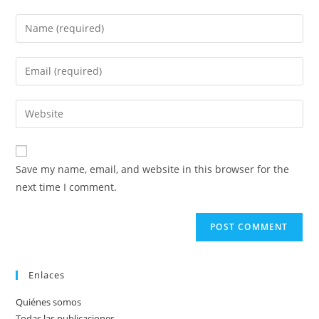
Enter
your
name
Enter
or
your
username
email
Enter
to
address
your
comment
to
website
comment
URL
Save my name, email, and website in this browser for the
(optional)
next time I comment.
Enlaces
Quiénes somos
Todas las publicaciones