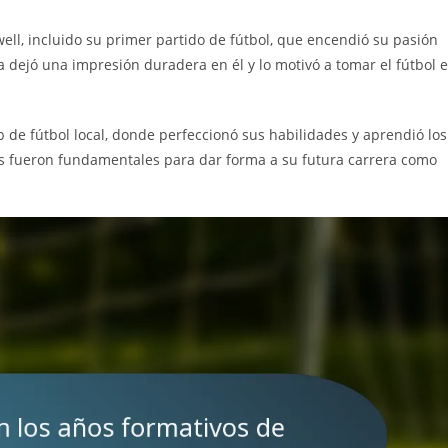
ll, incluido su primer partido de fútbol, que encendió su pasión
a dejó una impresión duradera en él y lo motivó a tomar el fútbol 
 de fútbol local, donde perfeccionó sus habilidades y aprendió los
s fueron fundamentales para dar forma a su futura carrera como