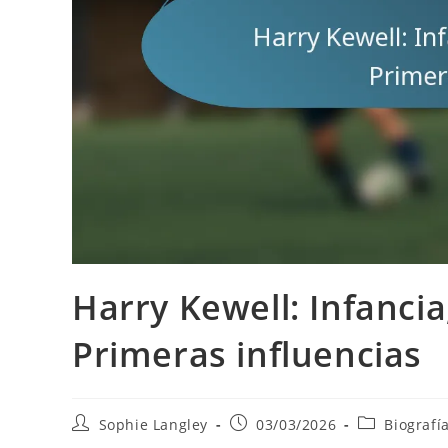
Harry Kewell: Infancia
Primeras influencias
Post
Post
Post
Sophie Langley
03/03/2026
Biografí
author:
published:
category: