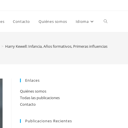
Toggle
nes
Contacto
Quiénes somos
Idioma
website
>
Harry Kewell: Infancia, Años formativos, Primeras influencias
search
Enlaces
Quiénes somos
Todas las publicaciones
Contacto
Publicaciones Recientes