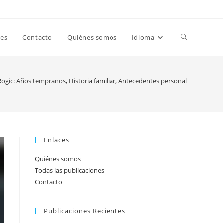
Toggle
nes
Contacto
Quiénes somos
Idioma
website
ogic: Años tempranos, Historia familiar, Antecedentes personales
search
Enlaces
Quiénes somos
Todas las publicaciones
Contacto
Publicaciones Recientes