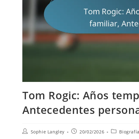
Tom Rogic: Años tempr
Antecedentes persona
Post
Post
Post
Sophie Langley
20/02/2026
Biografí
author:
published:
category: