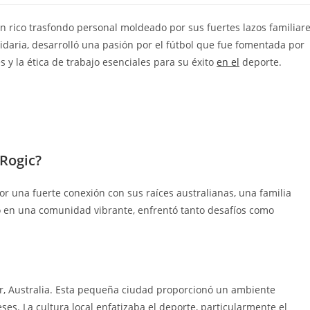
 un rico trasfondo personal moldeado por sus fuertes lazos familiar
idaria, desarrolló una pasión por el fútbol que fue fomentada por
 y la ética de trabajo esenciales para su éxito
en el
deporte.
Rogic?
 una fuerte conexión con sus raíces australianas, una familia
do en una comunidad vibrante, enfrentó tanto desafíos como
.
ur, Australia. Esta pequeña ciudad proporcionó un ambiente
es. La cultura local enfatizaba el deporte, particularmente el