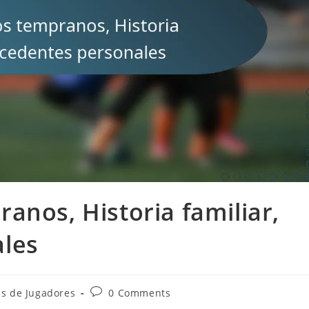
anos, Historia familiar,
les
Post
as de Jugadores
0 Comments
comments: