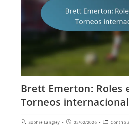
Brett Emerton: Roles e
Torneos internacional
Post
Post
Post
Sophie Langley
03/02/2026
Contribu
author:
published:
category: