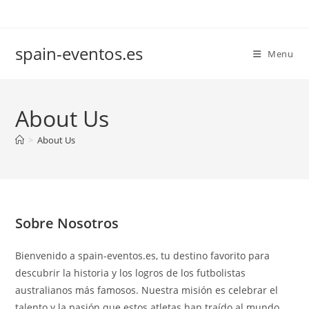
Skip
to
content
spain-eventos.es
Menu
About Us
>
About Us
Sobre Nosotros
Bienvenido a spain-eventos.es, tu destino favorito para
descubrir la historia y los logros de los futbolistas
australianos más famosos. Nuestra misión es celebrar el
talento y la pasión que estos atletas han traído al mundo