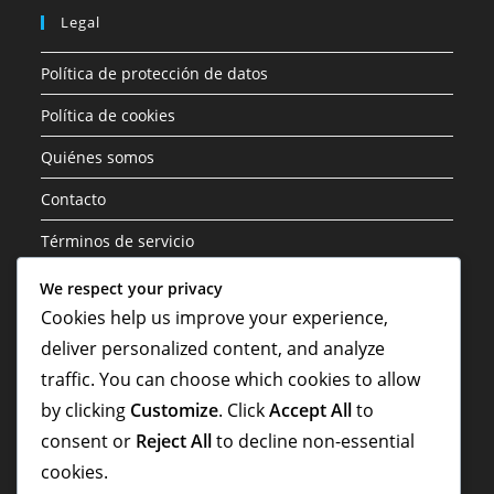
Legal
Política de protección de datos
Política de cookies
Quiénes somos
Contacto
Términos de servicio
We respect your privacy
Categorías
Cookies help us improve your experience,
deliver personalized content, and analyze
Aspectos Destacados de la Carrera
traffic. You can choose which cookies to allow
Biografías de Jugadores
by clicking
Customize
. Click
Accept All
to
Contribuciones Internacionales
consent or
Reject All
to decline non-essential
cookies.