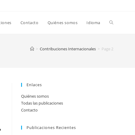
Toggle
ciones
Contacto
Quiénes somos
Idioma
website
>
Contribuciones Internacionales
>
Page 2
search
Enlaces
Quiénes somos
Todas las publicaciones
Contacto
Publicaciones Recientes
?