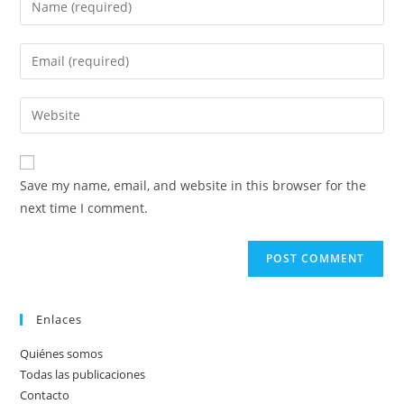
your
name
Enter
or
your
username
email
Enter
to
address
your
comment
to
website
comment
URL
Save my name, email, and website in this browser for the
(optional)
next time I comment.
Enlaces
Quiénes somos
Todas las publicaciones
Contacto