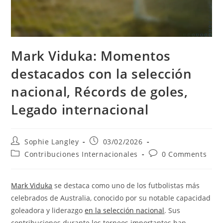
Mark Viduka: Momentos
destacados con la selección
nacional, Récords de goles,
Legado internacional
Post
Post
Sophie Langley
03/02/2026
author:
published:
Post
Post
Contribuciones Internacionales
0 Comments
category:
comments:
Mark Viduka
se destaca como uno de los futbolistas más
celebrados de Australia, conocido por su notable capacidad
goleadora y liderazgo
en la selección nacional
. Sus
contribuciones durante los torneos importantes han