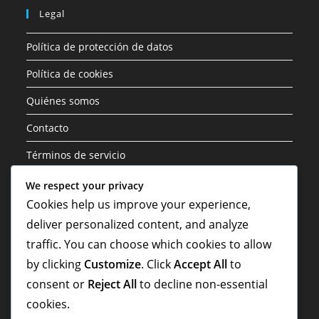
Legal
Política de protección de datos
Política de cookies
Quiénes somos
Contacto
Términos de servicio
We respect your privacy
Categorías
Cookies help us improve your experience,
deliver personalized content, and analyze
Aspectos Destacados de la Carrera
traffic. You can choose which cookies to allow
Biografías de Jugadores
by clicking
Customize
. Click
Accept All
to
Contribuciones Internacionales
consent or
Reject All
to decline non-essential
cookies.