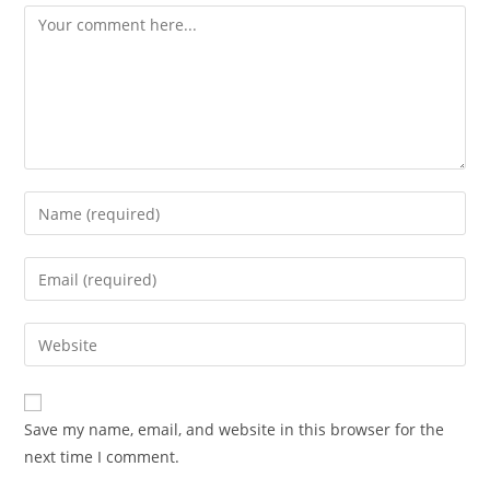
Comment
Enter
your
name
Enter
or
your
username
email
Enter
to
address
your
comment
to
website
comment
URL
Save my name, email, and website in this browser for the
(optional)
next time I comment.