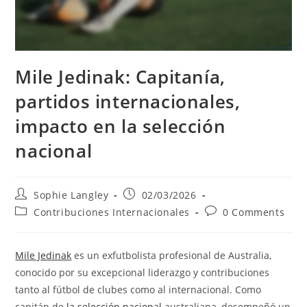
Mile Jedinak: Capitanía,
partidos internacionales,
impacto en la selección
nacional
Post
Post
Sophie Langley
02/03/2026
author:
published:
Post
Post
Contribuciones Internacionales
0 Comments
category:
comments:
Mile Jedinak
es un exfutbolista profesional de Australia,
conocido por su excepcional liderazgo y contribuciones
tanto al fútbol de clubes como al internacional. Como
capitán de
la selección nacional
australiana, desempeñó un